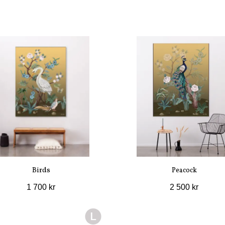
Birds
Peacock
1 700 kr
2 500 kr