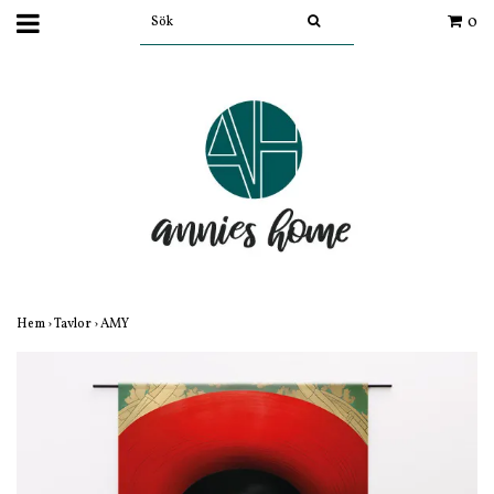
0
Hem
›
Tavlor
›
AMY