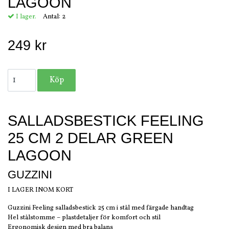
LAGOON
I lager.
Antal:
2
249 kr
SALLADSBESTICK FEELING
25 CM 2 DELAR GREEN
LAGOON
GUZZINI
I LAGER INOM KORT
Guzzini Feeling salladsbestick 25 cm i stål med färgade handtag
Hel stålstomme – plastdetaljer för komfort och stil
Ergonomisk design med bra balans