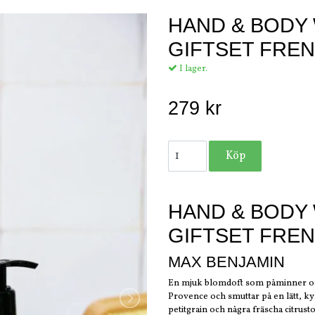
HAND & BODY 
GIFTSET FRE
I lager.
279 kr
HAND & BODY 
GIFTSET FRE
MAX BENJAMIN
En mjuk blomdoft som påminner om 
Provence och smuttar på en lätt, kyl
petitgrain och några fräscha citrust