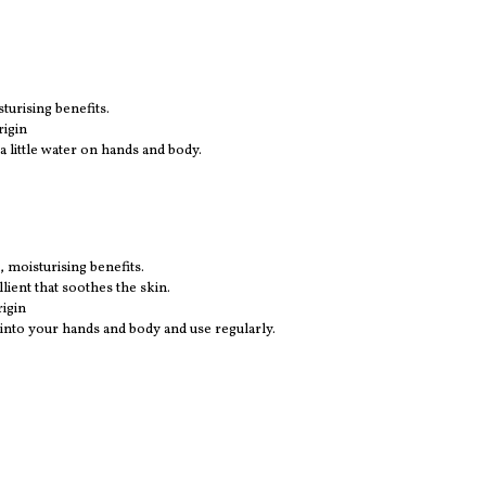
turising benefits.
rigin
 little water on hands and body.
 moisturising benefits.
ient that soothes the skin.
rigin
nto your hands and body and use regularly.