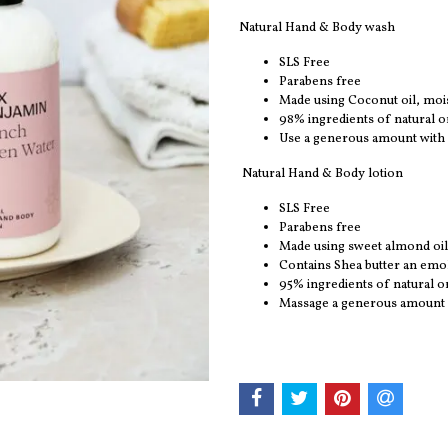
Natural Hand & Body wash
SLS Free
Parabens free
Made using Coconut oil, mois
98% ingredients of natural o
Use a generous amount with a
Natural Hand & Body lotion
SLS Free
Parabens free
Made using sweet almond oil,
Contains Shea butter an emoll
95% ingredients of natural o
Massage a generous amount i