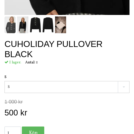
CUHOLIDAY PULLOVER
BLACK
I lager.
Antal:
1
S
S
1 000 kr
500 kr