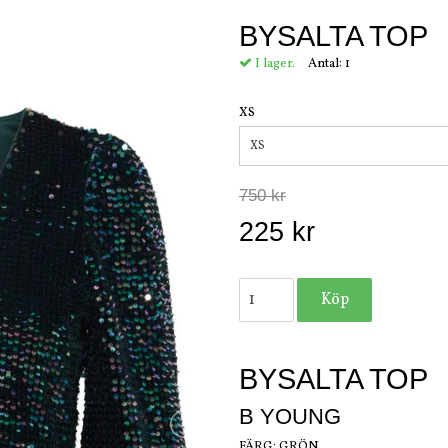
BYSALTA TOP
I lager.
Antal:
1
XS
XS
750 kr
225 kr
BYSALTA TOP
B YOUNG
FÄRG: GRÖN