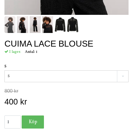
CUIMA LACE BLOUSE
I lager.
Antal:
1
S
S
800 kr
400 kr