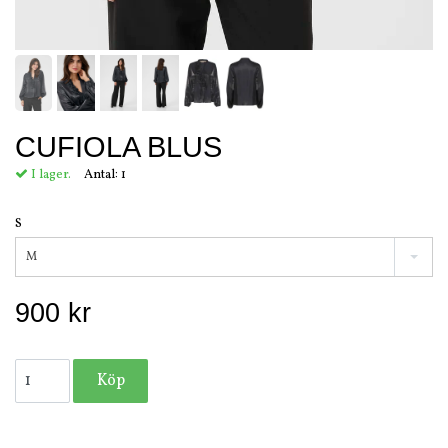
CUFIOLA BLUS
I lager.
Antal:
1
S
M
900 kr