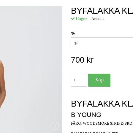
BYFALAKKA K
I lager.
Antal:
1
36
36
700 kr
BYFALAKKA K
B YOUNG
FÄRG: WOODSMOKE STRIPE/BR