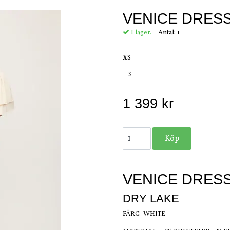
VENICE DRES
I lager.
Antal:
1
XS
S
1 399 kr
VENICE DRES
DRY LAKE
FÄRG: WHITE