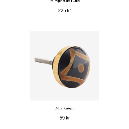
Palmljusstake i Guld
225 kr
Dörr Knopp
59 kr