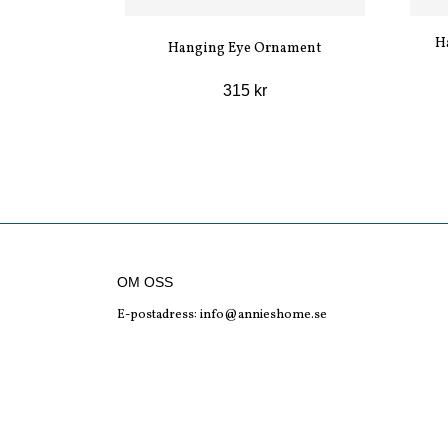
H
Hanging Eye Ornament
315 kr
OM OSS
E-postadress:
info@annieshome.se