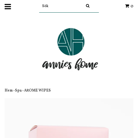
0
Hem
›
Spa
›
AROME WIPES