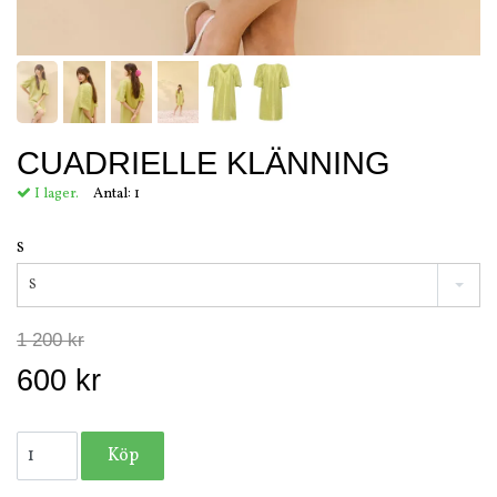
CUADRIELLE KLÄNNING
I lager.
Antal:
1
S
S
1 200 kr
600 kr