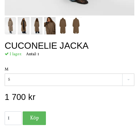
CUCONELIE JACKA
I lager.
Antal:
1
M
S
1 700 kr