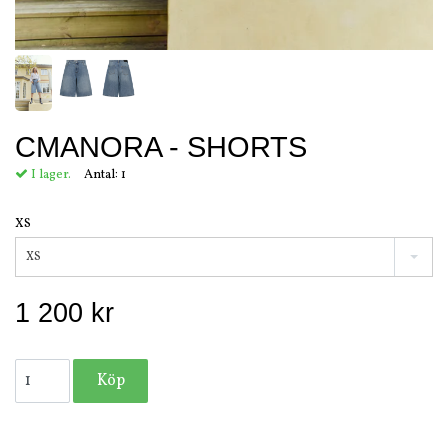
CMANORA - SHORTS
I lager.
Antal:
1
XS
XS
1 200 kr