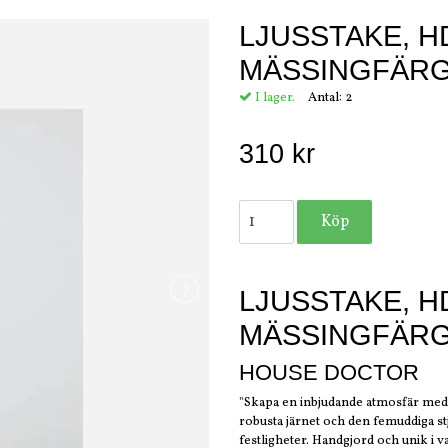
LJUSSTAKE, H
MÄSSINGFÄR
I lager.
Antal:
2
310 kr
LJUSSTAKE, H
MÄSSINGFÄR
HOUSE DOCTOR
"Skapa en inbjudande atmosfär med d
robusta järnet och den femuddiga stj
festligheter. Handgjord och unik i var