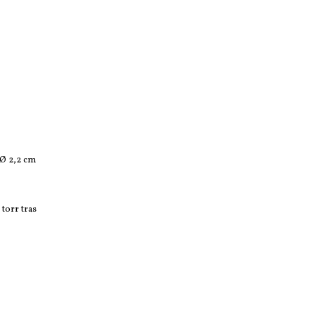
 Ø 2,2 cm
torr tras