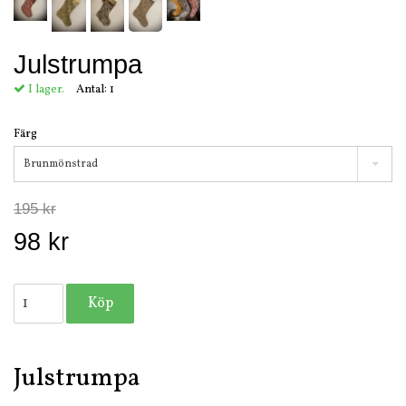
Julstrumpa
I lager.
Antal:
1
Färg
Brunmönstrad
195 kr
98 kr
Julstrumpa