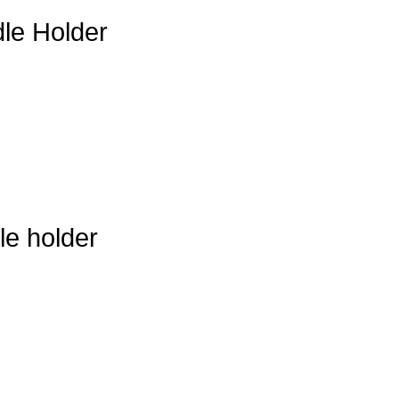
le Holder
le holder
m Stoltz