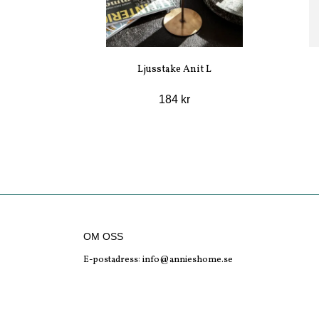
Ljusstake Anit L
184 kr
OM OSS
E-postadress:
info@annieshome.se