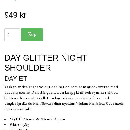
949 kr
DAY GLITTER NIGHT
SHOULDER
DAY ET
Väskan är designad i velour och har en rem som är dekorerad med
likadana stenar. Den stängs med en knappklaff och rymmer allt du
behöver för en utekväll. Den har också en invändig ficka med
dragkedja där du kan förvara dina nycklar. Väskan kan bäras över axeln
eller crossbody.
Mått: H: 12cm / W: 22cm / D: 7cm
Vikt: 0.13kg